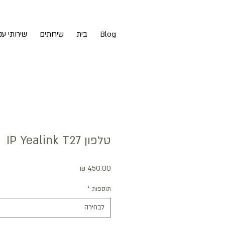
Blog
בית
שירותים
שירותי ענן
טלפון IP Yealink T27
מחיר
תוספות
*
לבחירה